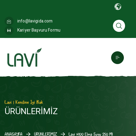
info@lavigida.com
Kariyer Başvuru Formu
Lavi | Kendine İyi Bak
ÜRÜNLERİMİZ
ANASAYFA
ÜRÜNLERİMİZ
Lavi %100 Elma Suyu 250 Ml