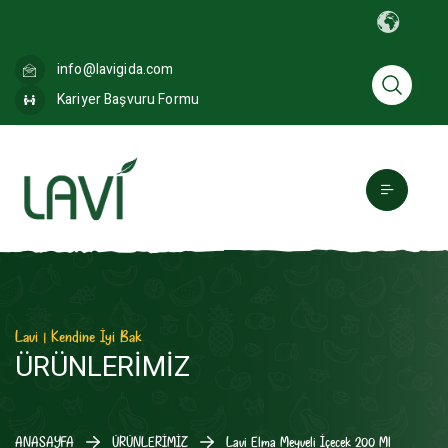
info@lavigida.com
Kariyer Başvuru Formu
Lavi | Kendine İyi Bak
ÜRÜNLERİMİZ
ANASAYFA
ÜRÜNLERİMİZ
Lavi Elma Meyveli İçecek 200 Ml